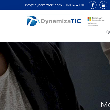
info@dynamizatic.com -
960 62 43 08
Q
Me