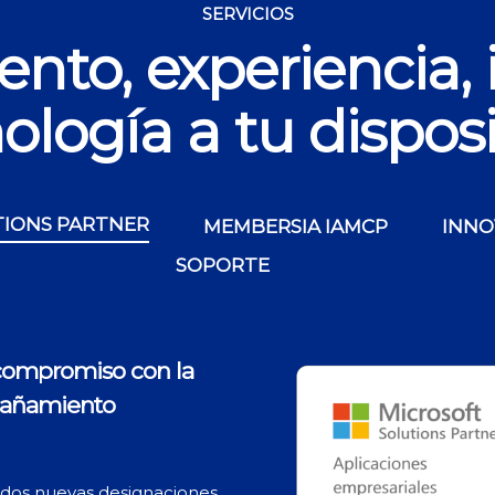
SERVICIOS
nto, experiencia, 
ología a tu dispos
TIONS PARTNER
MEMBERSIA IAMCP
INNO
SOPORTE
compromiso con la
mpañamiento
 dos nuevas designaciones