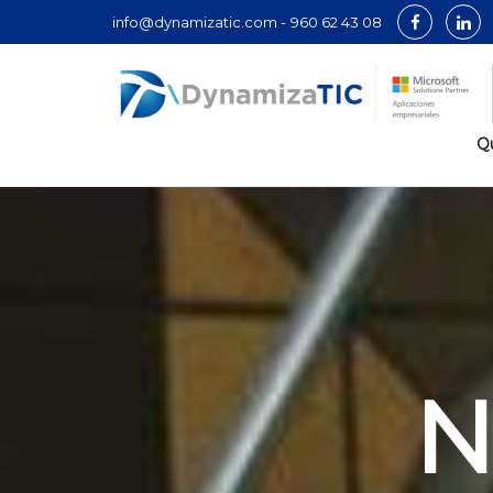
info@dynamizatic.com -
960 62 43 08
Q
N