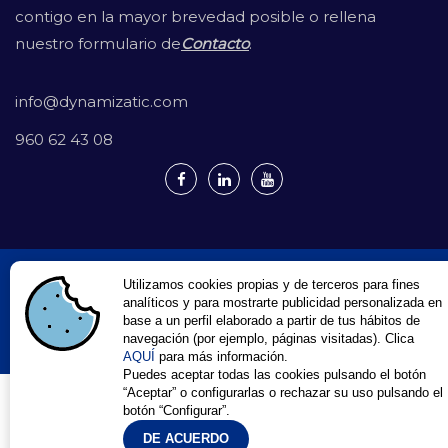
contigo en la mayor brevedad posible o rellena
nuestro formulario de
Contacto
.
info@dynamizatic.com
960 62 43 08
DynamizaTIC © 2026 |
Utilizamos cookies propias y de terceros para fines
Política de privacidad |
analíticos y para mostrarte publicidad personalizada en
Aviso Legal |
base a un perfil elaborado a partir de tus hábitos de
Política de cookies
navegación (por ejemplo, páginas visitadas). Clica
Desarrollo Web en Valencia
Dynamizatic
AQUÍ
para más información.
Puedes aceptar todas las cookies pulsando el botón
“Aceptar” o configurarlas o rechazar su uso pulsando el
botón “Configurar”.
DE ACUERDO