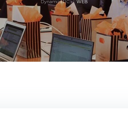
DynamizaTIC »
WEB