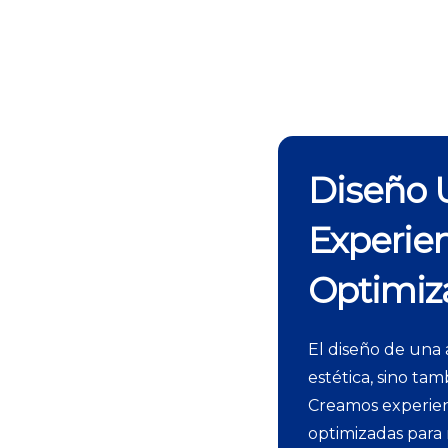
Diseño U
Experien
Optimiz
El diseño de una a
estética, sino tam
Creamos experienci
optimizadas para 