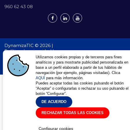
960 62 43 08
DynamizaTIC © 2026 |
Política de privacidad |
Aviso Legal |
Utilizamos cookies propias y de terceros para fines
Política de cookies
analíticos y para mostrarte publicidad personalizada en
Desarrollo Web en Valencia
Dynamizatic
base a un perfil elaborado a partir de tus hábitos de
navegación (por ejemplo, páginas visitadas). Clica
AQUÍ
para más información.
Puedes aceptar todas las cookies pulsando el botón
“Aceptar” o configurarlas o rechazar su uso pulsando el
botón “Configurar”.
DE ACUERDO
RECHAZAR TODAS LAS COOKIES
Configurar cookies