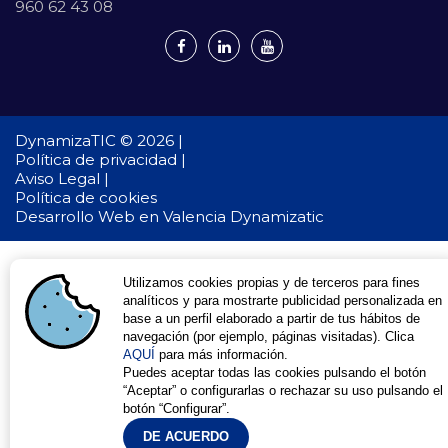
960 62 43 08
DynamizaTIC © 2026 |
Política de privacidad |
Aviso Legal |
Política de cookies
Desarrollo Web en Valencia
Dynamizatic
Utilizamos cookies propias y de terceros para fines
analíticos y para mostrarte publicidad personalizada en
base a un perfil elaborado a partir de tus hábitos de
navegación (por ejemplo, páginas visitadas). Clica
AQUÍ
para más información.
Puedes aceptar todas las cookies pulsando el botón
“Aceptar” o configurarlas o rechazar su uso pulsando el
botón “Configurar”.
DE ACUERDO